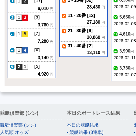
1 - 10番 [52]
[17]
円
28,430
2026-02-09
円
6,010
円
11 - 20番 [12]
5,650
[9]
円
27,180
円
2026-02-06
3,760
円
21 - 30番 [6]
[7]
4,610
円
20,860
円
7,280
2026-02-08
円
31 - 40番 [2]
[6]
3,990
円
13,110
円
3,140
2026-02-11
円
[5]
3,730
円
4,920
円
2026-02-0
競艇倶楽部 (シン)
本日のボートレース結果
競艇倶楽部 (シン)
本日の競艇結果
人気順 オッズ
- 競艇結果 (3連単)