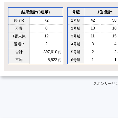
結果集計(3連単)
号艇
1位 集計
72
42
58
終了R
1号艇
8
13
18
万券
2号艇
12
11
15
1番人気
3号艇
2
3
4
返還R
4号艇
397,610
2
2
合計
5号艇
円
5,522
1
1
平均
6号艇
円
スポンサーリ