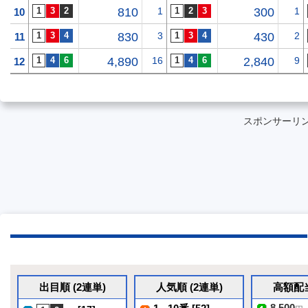
810
1
300
1
10
830
3
430
2
11
4,890
16
2,840
9
12
スポンサーリ
出目順 (2連単)
人気順 (2連単)
高額配当
8,500