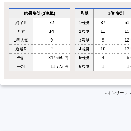
結果集計(3連単)
号艇
1位 集計
72
37
51
終了R
1号艇
14
11
15
万券
2号艇
9
9
12
1番人気
3号艇
2
10
13
返還R
4号艇
847,680
4
5
合計
5号艇
円
11,773
1
1
平均
6号艇
円
スポンサーリ