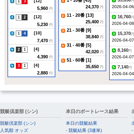
1 - 10番 [43]
[12]
24,370
2026-04-06
円
5,960
円
11 - 20番 [13]
16,760
[12]
25,400
円
2026-04-0
5,230
円
21 - 30番 [9]
[10]
15,370
38,840
円
7,470
2026-04-07
円
31 - 40番 [5]
[4]
8,160
円
42,020
円
4,390
2026-04-0
円
51 - 60番 [1]
[4]
35,650
7,140
円
円
2,880
円
2026-04-04
競艇倶楽部 (シン)
本日のボートレース結果
競艇倶楽部 (シン)
本日の競艇結果
人気順 オッズ
- 競艇結果 (3連単)