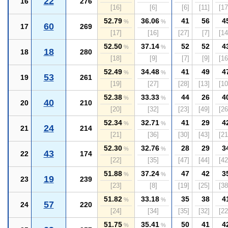
22
16
276
[16]
[6]
[6]
[11]
[17
52.79
36.06
41
56
4
%
%
60
17
269
[17]
[16]
[27]
[7]
[14
52.50
37.14
52
52
4
%
%
18
18
280
[18]
[9]
[7]
[9]
[16
52.49
34.48
41
49
4
%
%
53
19
261
[19]
[27]
[28]
[13]
[10
52.38
33.33
44
26
4
%
%
40
20
210
[20]
[32]
[23]
[49]
[26
52.34
32.71
41
29
4
%
%
24
21
214
[21]
[36]
[30]
[43]
[21
52.30
32.76
28
29
3
%
%
43
22
174
[22]
[35]
[47]
[44]
[42
51.88
37.24
47
42
3
%
%
19
23
239
[23]
[8]
[19]
[25]
[38
51.82
33.18
35
38
4
%
%
57
24
220
[24]
[34]
[35]
[32]
[22
51.75
35.41
50
41
4
%
%