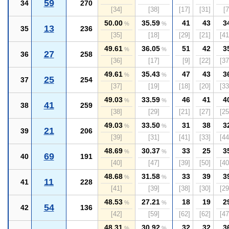
59
34
270
[34]
[38]
[17]
[31]
[7
50.00
35.59
41
43
3
%
%
13
35
236
[35]
[18]
[29]
[21]
[41
49.61
36.05
51
42
3
%
%
27
36
258
[36]
[17]
[9]
[22]
[37
49.61
35.43
47
43
3
%
%
25
37
254
[37]
[19]
[18]
[20]
[33
49.03
33.59
46
41
4
%
%
41
38
259
[38]
[29]
[21]
[27]
[25
49.03
33.50
31
38
3
%
%
21
39
206
[39]
[31]
[41]
[33]
[44
48.69
30.37
33
25
3
%
%
69
40
191
[40]
[47]
[39]
[50]
[40
48.68
31.58
33
39
3
%
%
11
41
228
[41]
[39]
[38]
[30]
[29
48.53
27.21
18
19
2
%
%
54
42
136
[42]
[59]
[62]
[62]
[47
48.31
30.92
32
32
3
%
%