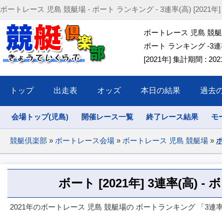
ボートレース 児島 競艇場 - ボート ランキング - 3連率(高) [2021年] (2021
ボートレース 児島 競
ボート ランキング -3連率
[2021年] 集計期間 : 2021/
トップ
出走表
オッズ
本日の結果
過去
会場トップ(児島)
開催レース一覧
終了レース結果
モ
競艇倶楽部
»
ボートレース会場
»
ボートレース 児島 競艇場
»
ボ
ボート [2021年] 3連率(高) 
2021年のボートレース 児島 競艇場の ボートランキング 「3連率