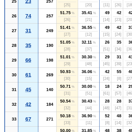
23
25
257
[25]
[20]
[11]
[26]
[18
51.75
35.41
49
42
4
%
%
74
26
257
[26]
[21]
[14]
[23]
[20
51.41
36.55
49
42
3
%
%
31
27
249
[27]
[12]
[15]
[24]
[30
51.05
32.11
26
35
3
%
%
35
28
190
[28]
[37]
[51]
[34]
[36
51.01
30.30
29
31
4
%
%
66
29
198
[29]
[48]
[45]
[39]
[23
50.93
36.06
42
55
4
%
%
61
30
269
[30]
[15]
[24]
[8]
[27
50.71
30.00
18
24
2
%
%
45
31
140
[31]
[51]
[61]
[57]
[46
50.54
30.43
28
28
3
%
%
42
32
184
[32]
[44]
[48]
[47]
[31
50.18
36.90
52
48
3
%
%
67
33
271
[33]
[11]
[8]
[14]
[32
50.00
31.85
48
38
4
%
%