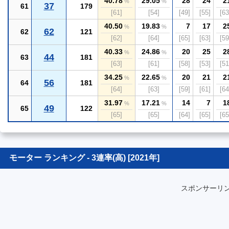
40.78
29.05
28
24
2
%
%
37
61
179
[61]
[54]
[49]
[55]
[63
40.50
19.83
7
17
2
%
%
62
62
121
[62]
[64]
[65]
[63]
[59
40.33
24.86
20
25
2
%
%
44
63
181
[63]
[61]
[58]
[53]
[51
34.25
22.65
20
21
2
%
%
56
64
181
[64]
[63]
[59]
[61]
[64
31.97
17.21
14
7
1
%
%
49
65
122
[65]
[65]
[64]
[65]
[65
モーター ランキング - 3連率(高) [2021年]
スポンサーリ