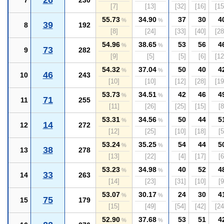
26
7
230
[7]
[13]
[32]
[16]
[15
55.73
34.90
37
30
4
%
%
39
8
192
[8]
[24]
[33]
[40]
[28
54.96
38.65
53
56
4
%
%
73
9
282
[9]
[5]
[5]
[6]
[12
54.32
37.04
50
40
4
%
%
46
10
243
[10]
[10]
[12]
[28]
[19
53.73
34.51
42
46
4
%
%
71
11
255
[11]
[26]
[25]
[15]
[8
53.31
34.56
50
44
5
%
%
14
12
272
[12]
[25]
[10]
[18]
[5
53.24
35.25
54
44
5
%
%
38
13
278
[13]
[22]
[4]
[17]
[6
53.23
34.98
40
52
4
%
%
33
14
263
[14]
[23]
[31]
[10]
[9
53.07
30.17
24
30
4
%
%
75
15
179
[15]
[49]
[54]
[42]
[24
52.90
37.68
53
51
4
%
%