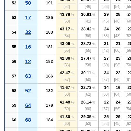
%
%
50
52
191
[52]
[46]
[36]
[54]
[55
43.78
30.81
29
28
2
%
%
17
53
185
[53]
[41]
[46]
[46]
[60
43.17
28.42
24
28
2
%
%
32
54
183
[54]
[56]
[55]
[48]
[52
43.09
28.73
31
21
2
%
%
16
55
181
[55]
[55]
[42]
[60]
[56
42.86
27.47
27
23
2
%
%
12
56
182
[56]
[58]
[50]
[58]
[50
42.47
30.11
34
22
2
%
%
63
57
186
[57]
[50]
[37]
[59]
[61
41.67
22.73
14
16
2
%
%
52
58
132
[58]
[62]
[63]
[64]
[58
41.48
26.14
22
24
2
%
%
64
59
176
[59]
[60]
[57]
[56]
[54
41.30
29.35
25
29
2
%
%
68
60
184
[60]
[53]
[53]
[45]
[62