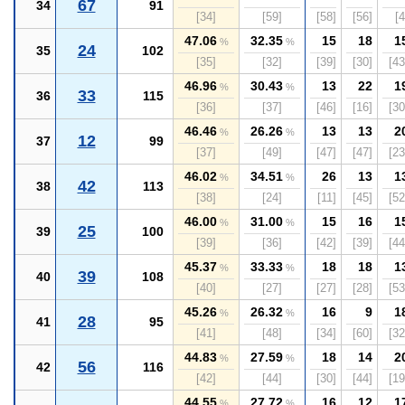
67
34
91
[34]
[59]
[58]
[56]
[4
47.06
32.35
15
18
1
%
%
24
35
102
[35]
[32]
[39]
[30]
[43
46.96
30.43
13
22
1
%
%
33
36
115
[36]
[37]
[46]
[16]
[30
46.46
26.26
13
13
2
%
%
12
37
99
[37]
[49]
[47]
[47]
[23
46.02
34.51
26
13
1
%
%
42
38
113
[38]
[24]
[11]
[45]
[52
46.00
31.00
15
16
1
%
%
25
39
100
[39]
[36]
[42]
[39]
[44
45.37
33.33
18
18
1
%
%
39
40
108
[40]
[27]
[27]
[28]
[53
45.26
26.32
16
9
1
%
%
28
41
95
[41]
[48]
[34]
[60]
[32
44.83
27.59
18
14
2
%
%
56
42
116
[42]
[44]
[30]
[44]
[19
44.55
27.72
16
12
1
%
%