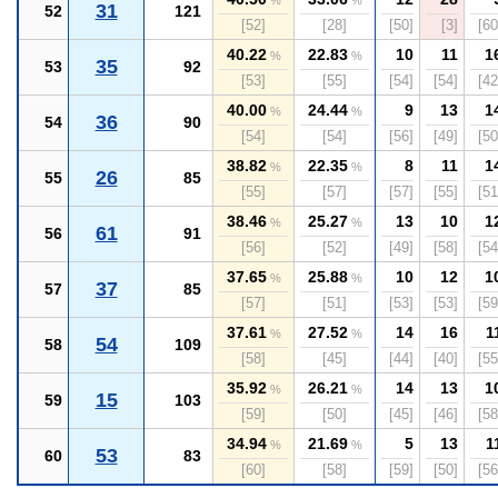
%
%
31
52
121
[52]
[28]
[50]
[3]
[60
40.22
22.83
10
11
1
%
%
35
53
92
[53]
[55]
[54]
[54]
[42
40.00
24.44
9
13
1
%
%
36
54
90
[54]
[54]
[56]
[49]
[50
38.82
22.35
8
11
1
%
%
26
55
85
[55]
[57]
[57]
[55]
[51
38.46
25.27
13
10
1
%
%
61
56
91
[56]
[52]
[49]
[58]
[54
37.65
25.88
10
12
1
%
%
37
57
85
[57]
[51]
[53]
[53]
[59
37.61
27.52
14
16
1
%
%
54
58
109
[58]
[45]
[44]
[40]
[55
35.92
26.21
14
13
1
%
%
15
59
103
[59]
[50]
[45]
[46]
[58
34.94
21.69
5
13
1
%
%
53
60
83
[60]
[58]
[59]
[50]
[56