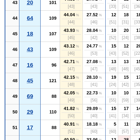
20
43
101
[43]
[43]
[33]
[51]
[36
44.04
27.52
12
18
1
%
%
64
44
109
[44]
[46]
[51]
[31]
[33
43.93
28.04
10
20
1
%
%
18
45
107
[45]
[42]
[52]
[24]
[38
43.12
24.77
15
12
2
%
%
43
46
109
[46]
[53]
[43]
[52]
[22
42.71
27.08
13
13
1
%
%
16
47
96
[47]
[47]
[48]
[48]
[45
42.15
28.10
19
15
1
%
%
45
48
121
[48]
[41]
[24]
[42]
[35
42.05
22.73
10
10
1
%
%
69
49
88
[49]
[56]
[55]
[59]
[39
41.82
29.09
15
17
1
%
%
29
50
110
[50]
[40]
[41]
[34]
[49
40.91
18.18
5
11
2
%
%
17
51
88
[51]
[60]
[60]
[57]
[24
40.50
33.06
12
28